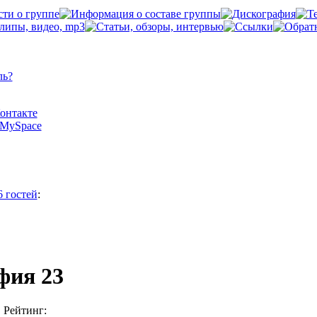
ль?
Контакте
а MySpace
6 гостей
:
фия 23
Рейтинг: