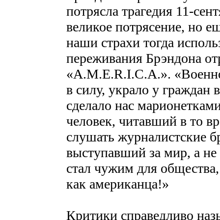
потрясла трагедия 11-сен
великое потрясение, но ещ
наши страхи тогда исполь
переживания Брэндона отр
«A.M.E.R.I.C.A.». «Военн
в силу, украло у граждан
сделало нас марионетками
человек, читавший в то вр
слушать журналистские б
выступавший за мир, а не 
стал чужим для общества,
как американца!»
Критики справедливо наз