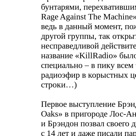
бунтарями, перехвативши
Rage Against The Machine»
ведь в данный момент, по
другой группы, так откр
несправедливой действите
название «KillRadio» было
специально – в пику всем 
радиоэфир в корыстных це
строки…)
Первое выступление Брэнд
Oaks» в пригороде Лос-А
и Брэндон позвал своего 
с 14 лет и даже писали па