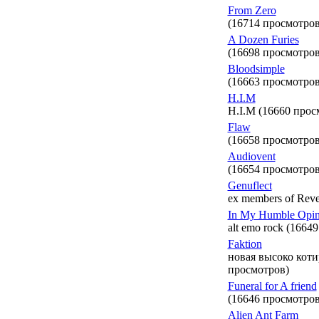
From Zero
(16714 просмотров
A Dozen Furies
(16698 просмотров
Bloodsimple
(16663 просмотров
H.I.M
H.I.M (16660 прос
Flaw
(16658 просмотров
Audiovent
(16654 просмотров
Genuflect
ex members of Reve
In My Humble Opi
alt emo rock (1664
Faktion
новая высоко коти
просмотров)
Funeral for A friend
(16646 просмотров
Alien Ant Farm