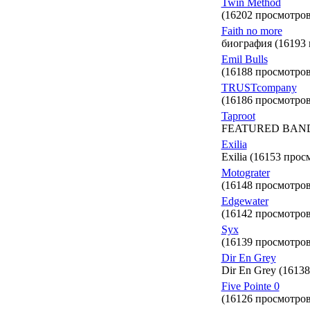
Twin Method
(16202 просмотров
Faith no more
биография (16193
Emil Bulls
(16188 просмотров
TRUSTcompany
(16186 просмотров
Taproot
FEATURED BAND. N
Exilia
Exilia (16153 прос
Motograter
(16148 просмотров
Edgewater
(16142 просмотров
Syx
(16139 просмотров
Dir En Grey
Dir En Grey (1613
Five Pointe 0
(16126 просмотров