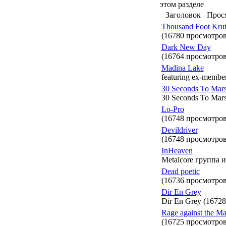
этом разделе
Заголовок
Прос
Thousand Foot Kru
(16780 просмотров
Dark New Day
(16764 просмотров
Madina Lake
featuring ex-membe
30 Seconds To Mar
30 Seconds To Mar
Lo-Pro
(16748 просмотров
Devildriver
(16748 просмотров
InHeaven
Metalcore группа 
Dead poetic
(16736 просмотров
Dir En Grey
Dir En Grey (1672
Rage against the M
(16725 просмотров