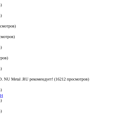
)
)
смотров)
смотров)
)
тров)
)
U Metal .RU рекомендует! (16212 просмотров)
)
TH
)
)