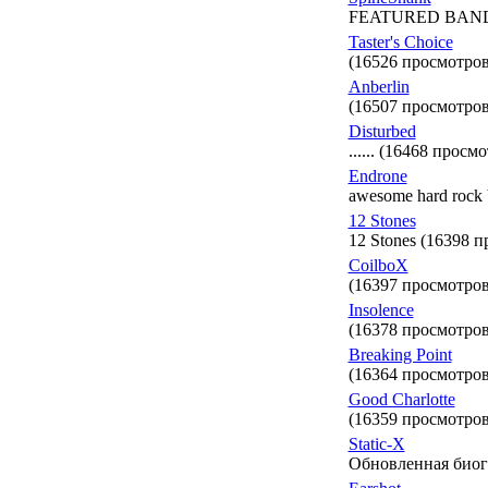
FEATURED BAND. N
Taster's Choice
(16526 просмотров
Anberlin
(16507 просмотров
Disturbed
...... (16468 просм
Endrone
awesome hard rock
12 Stones
12 Stones (16398 
CoilboX
(16397 просмотров
Insolence
(16378 просмотров
Breaking Point
(16364 просмотров
Good Charlotte
(16359 просмотров
Static-X
Обновленная биог