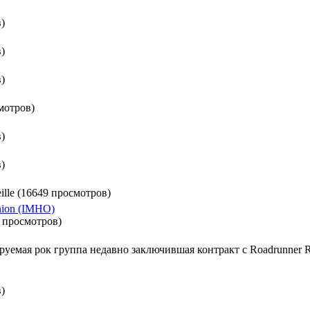
)
)
)
мотров)
)
)
ille (16649 просмотров)
nion (IMHO)
9 просмотров)
руемая рок группа недавно заключившая контракт с Roadrunner R
)