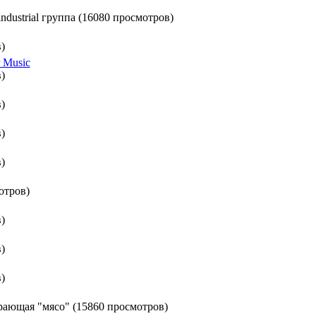
industrial группа (16080 просмотров)
)
r Music
)
)
)
)
отров)
)
)
)
рающая "мясо" (15860 просмотров)