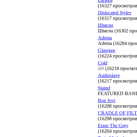
Earshot
(16327 просмотров
Dislocated Styles
(16317 просмотров
Шмели
Шмели (16302 про
Adema
Adema (16284 про
Glassjaw
(16224 просмотров
Cold
///// (16218 просмо
Audioslave
(16217 просмотров
Staind
FEATURED BAND. N
Bon Jovi
(16208 просмотров
CRADLE OF FIL
(16208 просмотров
Erase The Grey
(16204 просмотров