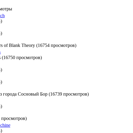
мотры
tch
)
)
rs of Blank Theory (16754 просмотров)
s
s (16750 просмотров)
)
)
из города Сосновый Бор (16739 просмотров)
)
8 просмотров)
achine
)