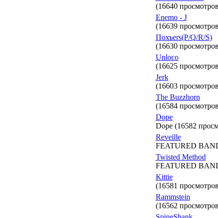
(16640 просмотров
Enemo - J
(16639 просмотров
Похъers(P/Q/R/S)
(16630 просмотров
Unloco
(16625 просмотров
Jerk
(16603 просмотров
The Buzzhorn
(16584 просмотров
Dope
Dope (16582 прос
Reveille
FEATURED BAND. N
Twisted Method
FEATURED BAND. N
Kittie
(16581 просмотров
Rammstein
(16562 просмотров
SpineShank