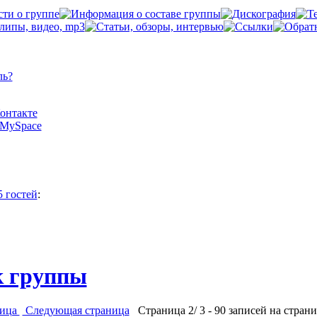
ль?
Контакте
а MySpace
5 гостей
:
к группы
ница
Следующая страница
Страница 2/ 3 - 90 записей на страни