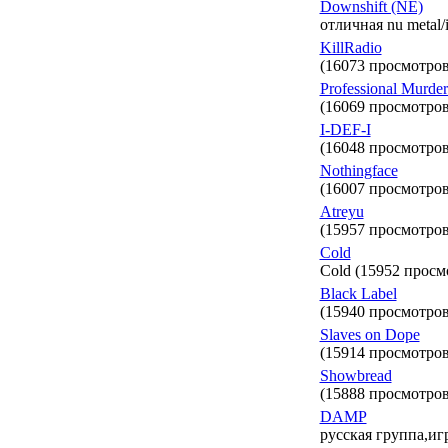
Downshift (NE)
отличная nu metal/
KillRadio
(16073 просмотров
Professional Murde
(16069 просмотров
I-DEF-I
(16048 просмотров
Nothingface
(16007 просмотров
Atreyu
(15957 просмотров
Cold
Cold (15952 просм
Black Label
(15940 просмотров
Slaves on Dope
(15914 просмотров
Showbread
(15888 просмотров
DAMP
русская группа,иг