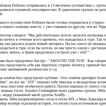
льбомом Deftones отправились в 13-месячное путешествие с груп
льзовался огромной популярностью. К удивлению группы он раз
й.
шного путешествия Deftones были готовы отправиться в студию, 
о нового альбома, вместе, с уже ставшим их другом, тем же Тер
пентер говорил: "Мы действительно хотели записать несколько 
и ничего в течении всего времени, что находились в туре. Так ч
мы уже рвались играть новый материал. На нас никто не оказыва
одиться в туре, если бы хотели, но мы просто сошли с дистанци
овую запись, и будем продолжать гастроли уже с ней"".
бома было придумано быстро - "AROUND THE FUR". Как говорит
жно представить себе как обратную сторону бизнеса, грязный би
ление занимаемой должностью и т.д.
да альбом был представлен публике. Этот альбом приобрел более
aline", но все же "ATF" перенял себе тяжелые и мелодичные аспе
елала поистине необычную работу. Группа перешла от своего ст
 первые гости: Annalyn Cunningham жена ударника группы Эйба
, лидер уважаемой мной группы Soulfly.
о жена Эйба непревзойденно спела в песне MX, а Макс Кавалера в
adup вообще отдельная история, эта песня стала источником идее