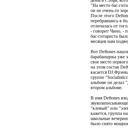
деньги Стефа, кот
"На место бас-гит
он не очень-то хор
После этого Defton
перебравшись в бол
отличалась от того
- говорит Чино, - 
бас-гитариста было
месяцев нам подвер
Вот Deftones нашл
барабанщика уже з
свое место первого
на этом состав Def
касается DJ Фрэнка
группе "Socialisti
альбоме он делал "
втором альбоме.
В имя Deftones вх
звукозаписывающей
"клевый" или "эле
кажется, группа н
школьные вечеринк
было снято мощное