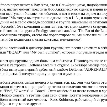
eftones переезжают в Bay Area, это в Сан-Франциско, подобравш
вот, настал момент покорить Лос-Анжелесскую сцену, и парни п
ни выступали больше чем обычно, и вот в июне на одном из шо
Чино: "Мы тогда выступали на одном шоу в L.A., и один чувак с
ледний же в свою очередь сообщил о группе знакомым из звукоз
 Records". Эта компания славится тем, что принадлежит старушк
той компании группа Prodigy записала альбом "The Fat of the Lan
небольшую студию, чтобы мы порепетировали, мы исполнили 3 п
отели бы подписать с нами контракт, немедленно".
рвой ласточкой в дискографии группы, эта песня включает в себ
 или "BQAD" или "My own Summer", который получилнаграды на
вался для группы одним большим событием. Наконец-то после г
оты и гастролей, Deftones засели в студию. В октябре месяце пр
te) был выпущен первый дебютный альбом Deftones "ADRENALI
щий ритм, бешеную лирику и просто изумление.
льбоме должны лишь немного улучшиться, т.к. они уже были отр
налин является концепцией, противопоставления мягкого и жестк
 и "Fist", "7 words" и "Bored". Этот альбом был нечто новым в м
ожно сказать, у группы был свой стиль. Кстати мелодичный ск
боли известный вам человек - Ross Robinson, работающий с гру
lfly... и еще много других.