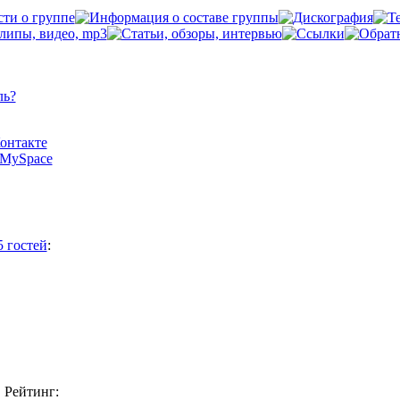
ль?
Контакте
а MySpace
5 гостей
:
Рейтинг: