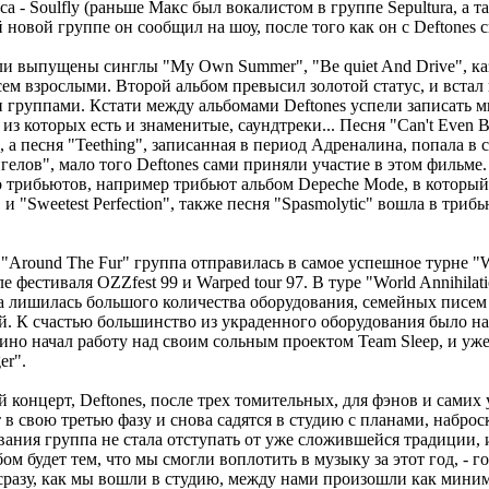
 - Soulfly (раньше Макс был вокалистом в группе Sepultura, а т
 новой группе он сообщил на шоу, после того как он с Deftones 
ли выпущены синглы "My Own Summer", "Be quiet And Drive", каз
сем взрослыми. Второй альбом превысил золотой статус, и встал
 группами. Кстати между альбомами Deftones успели записать 
из которых есть и знаменитые, саундтреки... Песня "Can't Even B
 , а песня "Teething", записанная в период Адреналина, попала в
гелов", мало того Deftones сами приняли участие в этом фильме
 трибьютов, например трибьют альбом Depeche Mode, в который
 и "Sweetest Perfection", также песня "Spasmolytic" вошла в три
Around The Fur" группа отправилась в самое успешное турне "Wo
ле фестиваля OZZfest 99 и Warped tour 97. В туре "World Annihilat
а лишилась большого количества оборудования, семейных писем 
й. К счастью большинство из украденного оборудования было на
ино начал работу над своим сольным проектом Team Sleep, и уже
er".
концерт, Deftones, после трех томительных, для фэнов и самих 
 в свою третью фазу и снова садятся в студию с планами, наброс
ания группа не стала отступать от уже сложившейся традиции, и
ом будет тем, что мы смогли воплотить в музыку за этот год, - г
, сразу, как мы вошли в студию, между нами произошли как мини