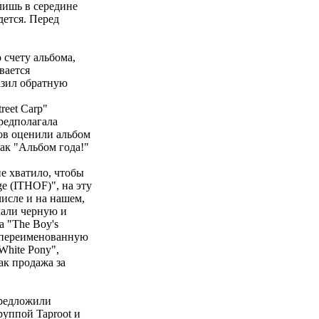
лишь в середине
дется. Перед
о счету альбома,
вается
разил обратную
reet Carp"
предполагала
ков оценили альбом
ак "Альбом года!"
не хватило, чтобы
e (ITHOF)", на эту
исле и на нашем,
лали черную и
а "The Boy's
", переименованную
White Pony",
ак продажа за
предложили
группой Taproot и