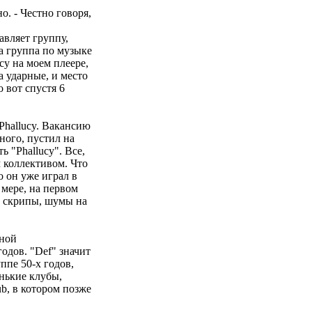
. - Честно говоря,
авляет группу,
та группа по музыке
cy на моем плеере,
а ударные, и место
 вот спустя 6
Phallucy. Вакансию
ного, пустил на
 "Phallucy". Все,
м коллективом. Что
о он уже играл в
 мере, на первом
ы, скрипы, шумы на
дной
одов. "Def" значит
ппе 50-х годов,
енькие клубы,
b, в котором позже