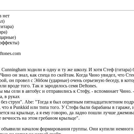
в нет
л)
гитара)
ара)
дарные)
 эффекты)
eftones.com
и Cunningham ходили в одну и ту же школу. И хотя Стеф (гитара) 
Чино он знал, как спеца по скейтам. Когда Чино увидел, что Ст
рой, он провел с Эйбом (ударные) очень серьезную беседу, в ко
или вроде того. Так и зародилось семя Deftones.
 мы сели в автобус и отправились к Стефу, - вспоминает Чино. -
, в руках
. без струн". Abe: "Тогда я был опрятным пятнадцатилетним подр
 что я Punkkid или типа того. У Стефа были барабаны в гараже, и
нется на крыльце, а я ему говорю, да ладно пошли лучше джемова
 вечность на этом гребаном крыльце".
и объявили началом формирования группы. Они купили немного