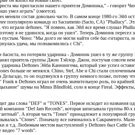
орые он копил на новый скейт.
ариста мы пригласили нашего приятеля Доминика," - говорит Чино
ошо умел играть" (смеется).
es меняли состав довольно часто. В самом конце 1980-го Эйб ост
ее популярную команду из Sacramento (Sacto, CA) "Phallucy". Э
, что играли deftones. "Я помню, как Эйб все время слушал Phallu
поэтому я не удивился, когда он ушел". Теперь Доминик пересел з
 пустым. Чино: "Мы долго не могли найти себе бас-гитариста, но
нулась удача, мы познакомились с Chi".
и басиста, но потеряли ударника - Доминик ушел в ту же группу 
анял приятель группы Джон Тэйлор. Джон, постучав совсем нем
 ударника Deftones Эйба Каннингема, который уже успел оставить
tones больше не менялся. Chino, Stef, Abe и Chi стали сплоченны
 Дельгадо, то он подтянулся в группу немного позже, потому чт
cs" Frank в Deftones играл не очень значительную роль, по крайней
дыхание" шумы на Minus Blindfold, соло в конце Fireal. Эффект
одит два слова "DEF" и "TONES". Первое исходит из названия о
 компании "Def Jam Records", которая записывала группы 80-х г
гантный". А вторая часть "Tones" принадлежит к популярной гру
азывалась "Ctones". Поначалу все начиналось в Сакраменто. Мал
и и т.д. Любимым местом выступлений у Deftones был Cattle Clu
 видео "7 words".