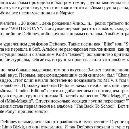
запись альбома проходила в быстром темпе, группа закончила ее 
то-то уже пустил слух, что с выходом этого альбома группа распа
бома все песни уже попали в Napster.
челетие... 20 июня... день рождения Чино... и... релиз третьего п
ание "WHITE PONY". Послушав первый раз этот альбом, склады
то, либо не Deftones, либо группа с новым составом. Альбом от
удивлением для фэнов Deftones. Такие песни как "Elite" или "St
па не перешла в Soft. Альбом не разочаровал поклонников, как 
ситуация была и с альбомом KoRn "Issues"), большинство крити
ногие журналы, вебсайты, и группы провозгласили этот альбом к
но, чем больше выдержка, тем оно вкуснее; 3-х лет группе впол
ый вкус. Первым, зарекомендовавшим себя синглом, был "Chang
видео. Этот клип начали постепенно показывать по MTV, в том ч
ке альбома. Продажу альбома Deftones начали необычно, они сде
бома, "Limited Edition" версии с добавлением на последнем трек
идя в студии, группа записала Rap-remix на песню "Pink Maggit
ool (Mini-Maggit)". Спустя несколько месяцев группа переиздает "
дания стала первая песня на альбоме "The Back To School". Вот т
ite Pony" пришло золото.
, Deftones незамедлительно отправились в путешествие. Группе 
 Limp Bizkit, но они отказались. И так Deftones поехали в тур с 