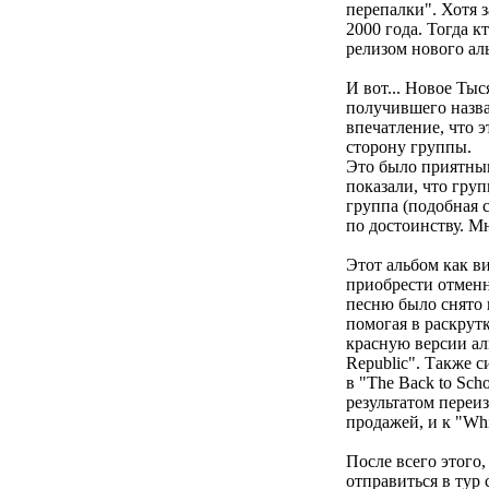
перепалки". Хотя 
2000 года. Тогда к
релизом нового аль
И вот... Новое Тыся
получившего назв
впечатление, что э
сторону группы.
Это было приятным 
показали, что груп
группа (подобная 
по достоинству. М
Этот альбом как ви
приобрести отменн
песню было снято 
помогая в раскрут
красную версии аль
Republic". Также с
в "The Back to Sch
результатом переиз
продажей, и к "Wh
После всего этого
отправиться в тур с