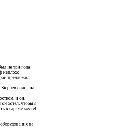
был на три года
еф неплохо
торой предложил
 Stephen сидел на
остком, и он,
 он хотел, чтобы я
ть в гараже месте!
 оборудования на