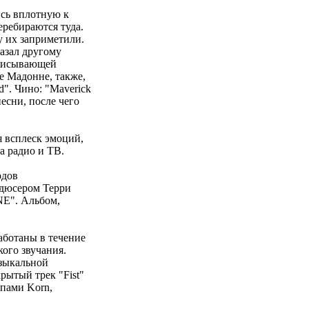
ись вплотную к
еребираются туда.
у их заприметили.
казал другому
аписывающей
е Мадонне, также,
d". Чино: "Maverick
есни, после чего
я всплеск эмоций,
 радио и ТВ.
одов
одюсером Терри
NE". Альбом,
аботаны в течение
ого звучания.
узыкальной
рытый трек "Fist"
ппами Korn,