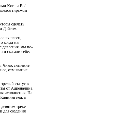
пами Korn и Bad
ошелся тиражом
чтобы сделать
ри Дэйтом.
новых песен,
то когда мы
л давления, мы по-
и и сказали себе:
 Чино, значение
знес, отмывание
 зрелый статус в
кты от Адреналина.
иля исполнения. На
 Каннингема, а
 девятом треке
й для создания