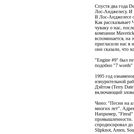
Спустя два года D
Лос-Анджелесу. И 
В Лос-Анджелесе о
Как рассказывает 
чуваку о нас, пос
компании Maverick
вспоминается, на э
пригласили нас в 
они сказали, что х
"Engine #9" был пе
подобно "7 words"
1995 год ознамено
изнурительной раб
Дэйтом (Terry Da
включающий злове
Чино: "Песни на а
многих лет". Адре
Например, "Fireal"
промышленности. М
спродюсировал до 
Slipknot, Amen, Sou