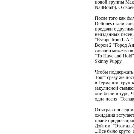
новой группы Макса
NailBomb). О своей
После того как бы
Deftones стали сов
продажи с другими
неизданных песен, 
"Escape from L.A."
Ворон 2 "Город Ан
сделано множество
"To Have and Hold"
Skinny Puppy.
Чтобы поддержать "
Tour" сразу же пос
в Германии, групп
закулисной съемко
они были в туре, Ч
одна песня "Teenag
Отыграв последний 
ожидания вступает
плане продюссиров
Дэйтом. "Этот альб
...Все было круто