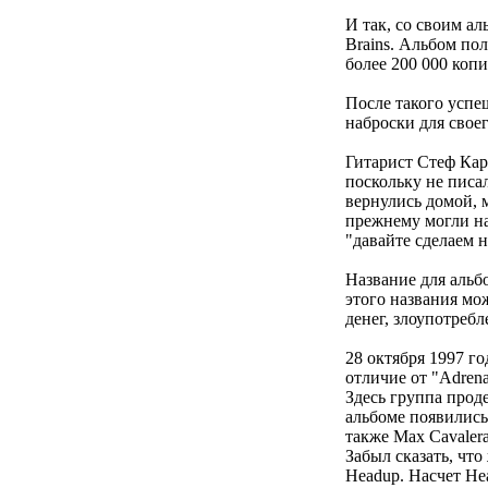
И так, со своим а
Brains. Альбом по
более 200 000 копи
После такого успе
наброски для своег
Гитарист Стеф Кар
поскольку не писал
вернулись домой, 
прежнему могли нах
"давайте сделаем н
Название для аль
этого названия мо
денег, злоупотреб
28 октября 1997 го
отличие от "Adren
Здесь группа прод
альбоме появились
также Max Cavalera
Забыл сказать, чт
Headup. Насчет He