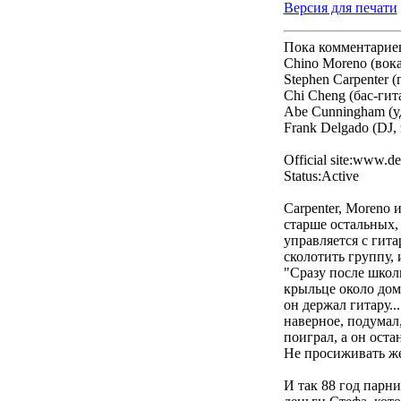
Версия для печати
Пока комментарие
Chino Moreno (вока
Stephen Carpenter (
Chi Cheng (бас-гит
Abe Cunningham (у
Frank Delgado (DJ,
Official site:www.d
Status:Active
Carpenter, Moreno 
старше остальных, 
управляется с гита
сколотить группу, 
"Сразу после школы
крыльце около дома
он держал гитару..
наверное, подумал,
поиграл, а он оста
Не просиживать же
И так 88 год парн