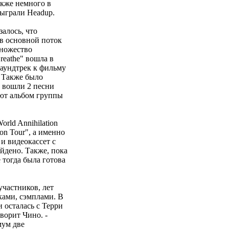
акже немного в
сыграли Headup.
алось, что
 в основной поток
множество
reathe" вошла в
 саундтрек к фильму
. Также было
 вошли 2 песни
бьют альбом группы
rld Annihilation
ion Tour", а именно
и видеокассет с
йдено. Также, пока
 тогда была готова
участников, лет
ками, сэмплами. В
 осталась с Терри
оворит Чино. -
мум две