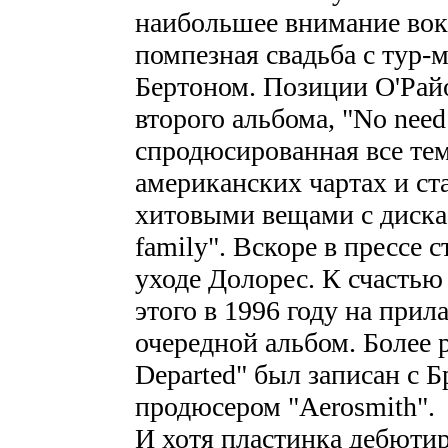
наибольшее внимание вока
помпезная свадьба с тур-
Бертоном. Позиции О'Рай
второго альбома, "No need 
спродюсированная все тем
американских чартах и с
хитовыми вещами с диска 
family". Вскоре в прессе 
уходе Долорес. К счастью
этого в 1996 году на прил
очередной альбом. Более р
Departed" был записан с
продюсером "Aerosmith".
И хотя пластинка дебютир