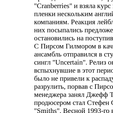
"Cranberries" и взяла кур
пленки нескольким англ
компаниям. Реакция лейбл
них посыпались предложе
остановились на поступивш
С Пирсом Гилмором в кач
ансамбль отправился в ст
сингл "Uncertain". Релиз 
вспыхнувшие в этот перио
было не привели к распад
разрулить, порвав с Пирс
менеджера занял Джефф Тр
продюсером стал Стефен С
"Smiths". Весной 1993-го