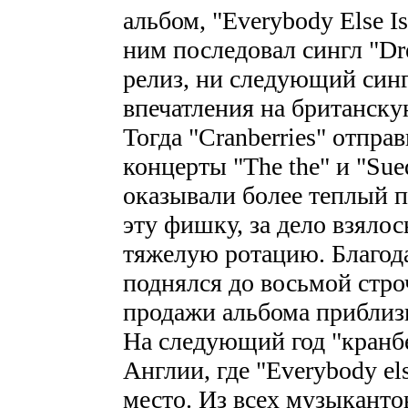
альбом, "Everybody Else Is
ним последовал сингл "Dre
релиз, ни следующий сингл
впечатления на британску
Тогда "Cranberries" отпр
концерты "The the" и "Sue
оказывали более теплый п
эту фишку, за дело взялос
тяжелую ротацию. Благода
поднялся до восьмой стро
продажи альбома приблизи
На следующий год "кранб
Англии, где "Everybody el
место. Из всех музыканто