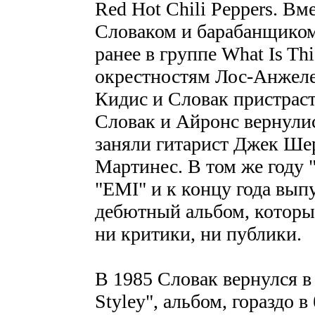
Red Hot Chili Peppers. Вм
Словаком и барабанщико
ранее в группе What Is Th
окрестностям Лос-Анжелес
Кидис и Словак пристрасти
Словак и Айронс вернулись
заняли гитарист Джек Ше
Мартинес. В том же году 
"EMI" и к концу года вы
дебютный альбом, которы
ни критики, ни публики.
В 1985 Словак вернулся в 
Styley", альбом, гораздо 