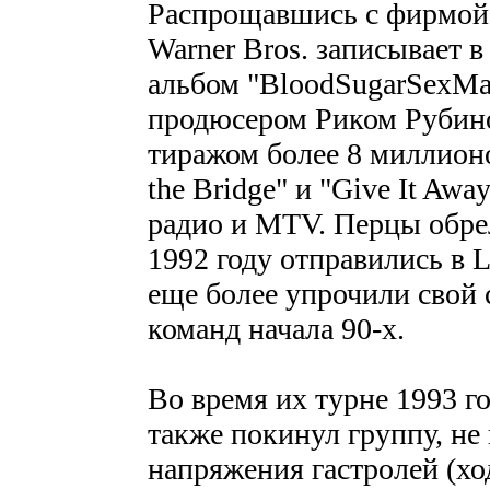
Распрощавшись с фирмой 
Warner Bros. записывает 
альбом "BloodSugarSexMa
продюсером Риком Рубино
тиражом более 8 миллионо
the Bridge" и "Give It Aw
радио и MTV. Перцы обрел
1992 году отправились в L
еще более упрочили свой 
команд начала 90-х.
Во время их турне 1993 г
также покинул группу, не
напряжения гастролей (хо