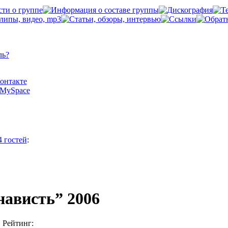
ль?
Контакте
а MySpace
4 гостей
:
нависть” 2006
Рейтинг: