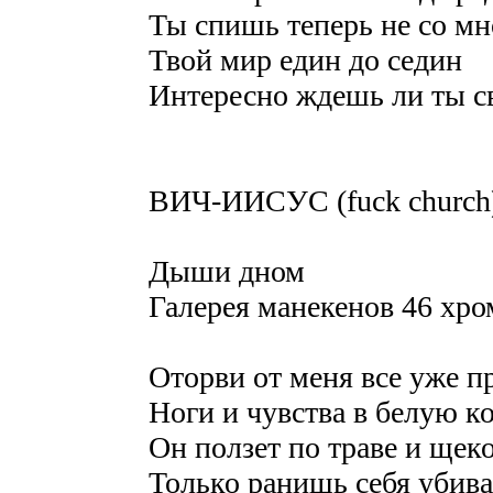
Ты спишь теперь не со м
Твой мир един до седин
Интересно ждешь ли ты 
ВИЧ-ИИСУС (fuck church
Дыши дном
Галерея манекенов 46 хр
Оторви от меня все уже п
Ноги и чувства в белую к
Он ползет по траве и щек
Только ранишь себя убива