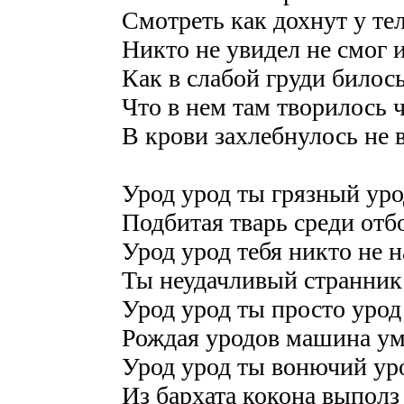
Смотреть как дохнут у те
Никто не увидел не смог 
Как в слабой груди билос
Что в нем там творилось 
В крови захлебнулось не 
Урод урод ты грязный уро
Подбитая тварь среди от
Урод урод тебя никто не н
Ты неудачливый странник
Урод урод ты просто урод
Рождая уродов машина ум
Урод урод ты вонючий ур
Из бархата кокона выполз