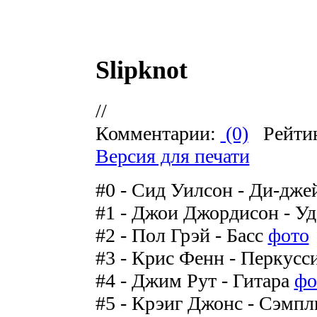
Slipknot
//
Комментарии:
(0)
Рейти
Версия для печати
#0 - Сид Уилсон - Ди-дж
#1 - Джои Джордисон - У
#2 - Пол Грэй - Басс
фото
#3 - Крис Фенн - Перкусс
#4 - Джим Рут - Гитара
фо
#5 - Крэиг Джонс - Сэмп