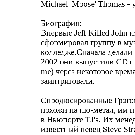
Michael 'Moose' Thomas - 
Биография:
Впервые Jeff Killed John 
сформировал группу в му
колледже.Сначала делали к
2002 они выпуcтили CD с 
me) через некоторое врем
заинтриговали.
Спродюсированные Грэгом
похожи на ню-метал, им по
в Ньюпорте TJ's. Их мене
известный певец Steve Str