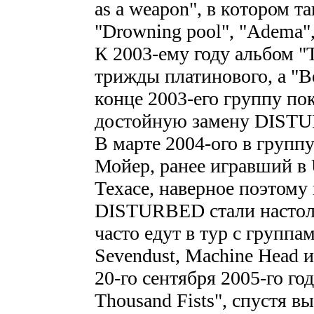
as a weapon", в котором 
"Drowning pool", "Adema",
К 2003-ему году альбом "T
трижды платинового, а "Be
конце 2003-его группу пок
достойную замену DISTU
В марте 2004-ого в групп
Мойер, ранее игравший в 
Техасе, наверное поэтому
DISTURBED стали настоль
часто едут в тур с группа
Sevendust, Machine Head и
20-го сентября 2005-го го
Thousand Fists", спустя в