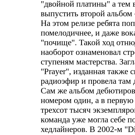
"двойной платины" а те
выпустить второй альбом –
На этом релизе ребята по
помелодичнее, и даже вок
"почище". Такой ход отнюд
наоборот ознаменовал ст
ступеням мастерства. Заг
"Prayer", изданная также 
радиоэфир и провела там 
Сам же альбом дебютиров
номером один, а в первую
трехсот тысяч экземпляров
команда уже могла себе п
хедлайнеров. В 2002-м "Di