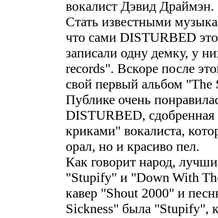
вокалист Дэвид Драймэн.
Стать известными музыка
что сами DISTURBED этог
записали одну демку, у ни
records". Вскоре после это
свой первый альбом "The S
Публике очень понравила
DISTURBED, сдобренная 
криками" вокалиста, кото
орал, но и красиво пел.
Как говорит народ, лучшие
"Stupify" и "Down With Th
кавер "Shout 2000" и пес
Sickness" была "Stupify",