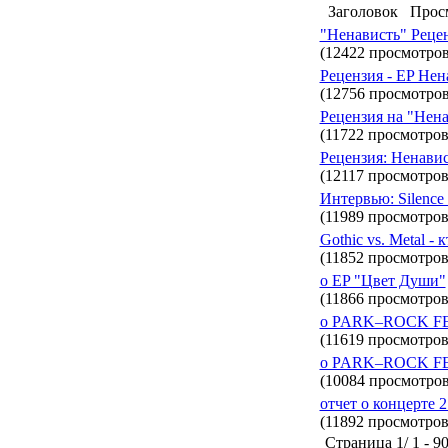
Заголовок
Прос
"Ненависть" Рецен
(12422 просмотров
Рецензия - EP Нена
(12756 просмотров
Рецензия на "Нена
(11722 просмотров
Рецензия: Ненави
(12117 просмотров
Интервью: Silence 
(11989 просмотров
Gothic vs. Metal - 
(11852 просмотров
о EP "Цвет Души"
(11866 просмотров
о PARK–ROCK FE
(11619 просмотров
о PARK–ROCK FE
(10084 просмотров
отчет о концерте 2
(11892 просмотров
Страница 1/ 1 - 90