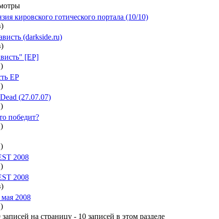
мотры
зия кировского готического портала (10/10)
)
висть (darkside.ru)
)
висть" [EP]
)
сть EP
)
Dead (27.07.07)
)
кто победит?
)
)
ST 2008
)
ST 2008
)
 мая 2008
)
 записей на страницу - 10 записей в этом разделе