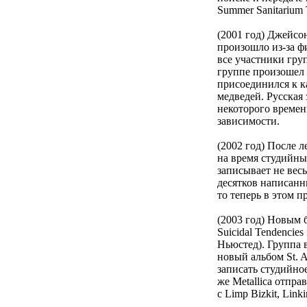
Summer Sanitarium
(2001 год) Джейсо
произошло из-за фи
все участники гру
группе произошел 
присоединился к к
медведей. Русская 
некоторого времен
зависимости.
(2002 год) После 
на время студийны
записывает не вес
десятков написанн
то теперь в этом п
(2003 год) Новым б
Suicidal Tendencie
Ньюстед). Группа 
новый альбом St. A
записать студийное
же Metallica отпра
с Limp Bizkit, Link