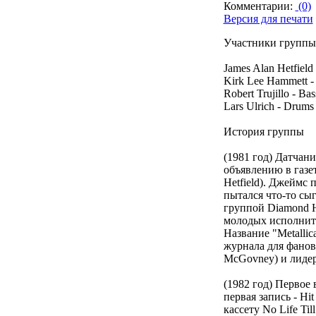
Комментарии:
(0)
Версия для печати
Участники группы 
James Alan Hetfield
Kirk Lee Hammett - 
Robert Trujillo - Bas
Lars Ulrich - Drums
История группы
(1981 год) Датчани
объявлению в газе
Hetfield). Джеймс 
пытался что-то сы
группой Diamond He
молодых исполните
Название "Metallic
журнала для фанов
McGovney) и лидер
(1982 год) Первое 
первая запись - Hi
кассету No Life T