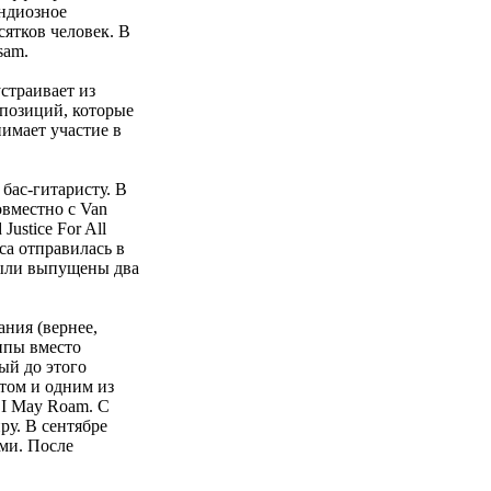
андиозное
сятков человек. В
sam.
устраивает из
мпозиций, которые
нимает участие в
бас-гитаристу. В
овместно с Van
ustice For All
ca отправилась в
Были выпущены два
ания (вернее,
уппы вместо
ый до этого
итом и одним из
 I May Roam. С
ру. В сентябре
ими. После