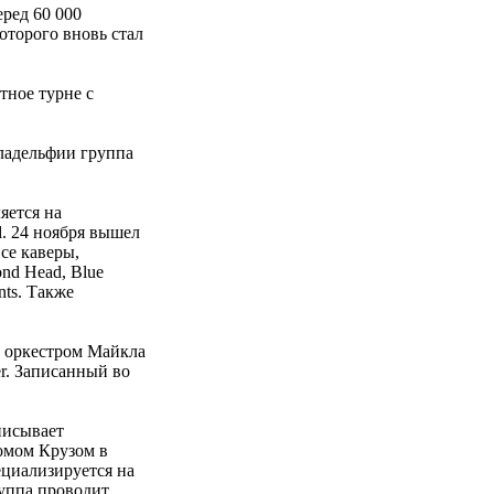
еред 60 000
оторого вновь стал
тное турне с
иладельфии группа
яется на
d. 24 ноября вышел
се каверы,
nd Head, Blue
nts. Также
м оркестром Майкла
r. Записанный во
писывает
Томом Крузом в
ециализируется на
уппа проводит