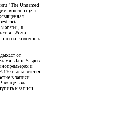
сингл "The Unnamed
ции, вошли еще и
посвященная
est metal
Monster", в
писи альбома
наций на различных
тдыхает от
елами. Ларс Ульрих
кинопремьерах и
F-150 выставляется
стие в записи
В конце года
ступить к записи