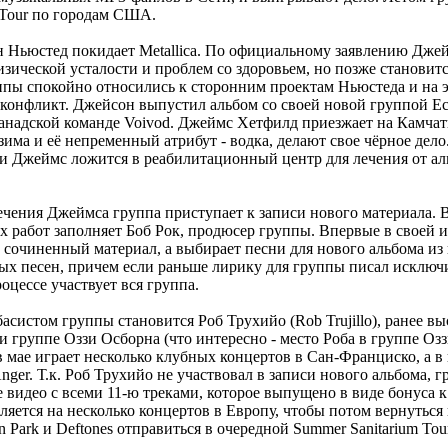
 Tour по городам США.
н Ньюстед покидает Metallica. По официальному заявлению Джей
зической усталости и проблем со здоровьем, но позже становитс
ппы спокойно относились к сторонним проектам Ньюстеда и на э
конфликт. Джейсон выпустил альбом со своей новой группой Ech
анадской команде Voivod. Джеймс Хетфилд приезжает на Камчат
зима и её непременный атрибут - водка, делают свое чёрное дел
и Джеймс ложится в реабилитационный центр для лечения от ал
лечения Джеймса группа приступает к записи нового материала. 
х работ заполняет Боб Рок, продюсер группы. Впервые в своей ис
ь сочиненный материал, а выбирает песни для нового альбома из
ых песен, причем если раньше лирику для группы писал исключ
роцессе участвует вся группа.
асистом группы становится Роб Трухийо (Rob Trujillo), ранее в
s и группе Оззи Осборна (что интересно - место Роба в группе Озз
в мае играет несколько клубных концертов в Сан-Франциско, а 
nger. Т.к. Роб Трухийо не участвовал в записи нового альбома, 
 видео с всеми 11-ю треками, которое выпущено в виде бонуса к 
вляется на несколько концертов в Европу, чтобы потом вернуться
in Park и Deftones отправиться в очередной Summer Sanitarium Tour