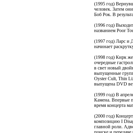
(1995 год) Вернувш
человек. Затем он
Боб Рок. В результ
(1996 год) Выходит
названием Poor Tou
(1997 год) Ларс и
начинает раскрутк
(1998 год) Кирк же
очередные гастроли
в свет новый двой
выпущенные группо
Oyster Cult, Thin 
выпущена DVD вер
(1999 год) В апре
Камена. Впервые п
время концерта ма
(2000 год) Концер
композицию I Disap
главной роли. Адв
поиске и передаче