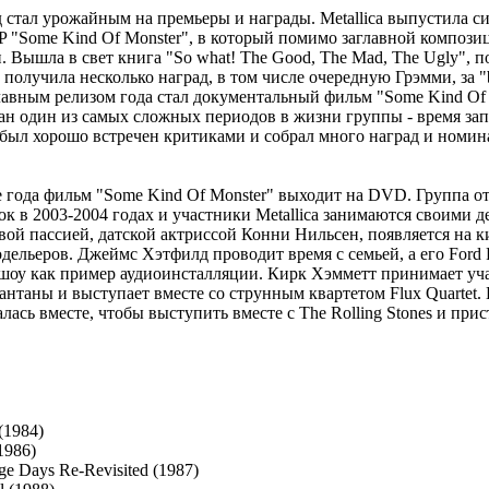
од стал урожайным на премьеры и награды. Metallica выпустила 
EP "Some Kind Of Monster", в который помимо заглавной компози
. Вышла в свет книга "So what! The Good, The Mad, The Ugly", 
получила несколько наград, в том числе очередную Грэмми, за "b
главным релизом года стал документальный фильм "Some Kind Of 
ан один из самых сложных периодов в жизни группы - время за
 был хорошо встречен критиками и собрал много наград и номи
ле года фильм "Some Kind Of Monster" выходит на DVD. Группа о
ок в 2003-2004 годах и участники Metallica занимаются своими д
овой пассией, датской актриссой Конни Нильсен, появляется на 
дельеров. Джеймс Хэтфилд проводит время с семьей, а его Ford 
шоу как пример аудиоинсталляции. Кирк Хэмметт принимает уча
антаны и выступает вместе со струнным квартетом Flux Quartet. 
лась вместе, чтобы выступить вместе с The Rolling Stones и при
(1984)
1986)
ge Days Re-Revisited (1987)