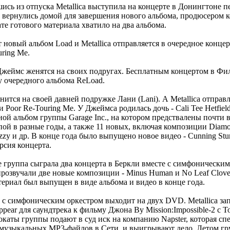
ись из отпуска Metallica выступила на концерте в Донингтоне п
и вернулись домой для завершения нового альбома, продюсером к
ате готового материала хватило на два альбома.
 новый альбом Load и Metallica отправляется в очередное концер
ring Me.
 Джеймс женятся на своих подругах. Бесплатным концертом в Ф
у очередного альбома ReLoad.
нится на своей давней подружке Лани (Lani). А Metallica отправл
 Poor Re-Touring Me. У Джеймса родилась дочь - Cali Tee Hetfiel
ной альбом группы Garage Inc., на котором предствалены почти в
й в разные годы, а также 11 новых, включая композиции Diamo
Lizzy и др. В конце года было выпущено новое видео - Cunning Stu
сия концерта.
ле группа сыграла два концерта в Беркли вместе с симфонически
розвучали две новые композиции - Minus Human и No Leaf Clove
териал был выпущен в виде альбома и видео в конце года.
т с симфоническим оркестром выходит на двух DVD. Metallica за
pear для саундтрека к фильму Джона Ву Mission:Impossible-2 с 
окаты группы подают в суд иск на компанию Napster, которая сп
 музыкальных MP3-файлов в Сети, и выигрывают дело. Летом гр