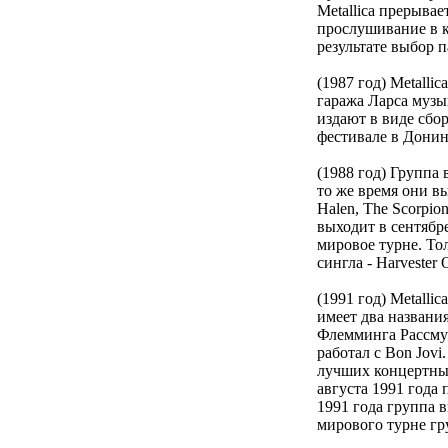
Metallica прерывае
прослушивание в кл
результате выбор п
(1987 год) Metalli
гаража Ларса музы
издают в виде сбор
фестивале в Донинг
(1988 год) Группа
то же время они в
Halen, The Scorpio
выходит в сентябре
мировое турне. То
сингла - Harvester
(1991 год) Metalli
имеет два названи
Флемминга Рассмус
работал с Bon Jovi
лучших концертных 
августа 1991 года 
1991 года группа 
мирового турне гр