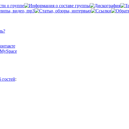
ль?
Контакте
а MySpace
6 гостей
: