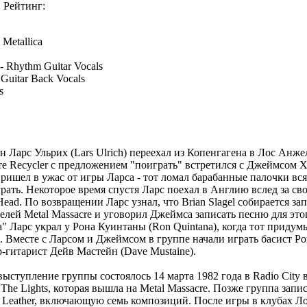
Рейтинг:
Metallica
 - Rhythm Guitar Vocals
Guitar Back Vocals
s
н Ларс Ульрих (Lars Ulrich) переехал из Копенгагена в Лос Анже
те Recycler с предложением "поиграть" встретился с Джеймсом 
пришел в ужас от игры Ларса - тот ломал барабанные палочки вся
грать. Некоторое время спустя Ларс поехал в Англию вслед за с
ad. По возвращении Ларс узнал, что Brian Slagel собирается за
лей Metal Massacre и уговорил Джеймса записать песню для это
a" Ларс украл у Рона Куинтаны (Ron Quintana), когда тот придум
. Вместе с Ларсом и Джеймсом в группе начали играть басист Р
-гитарист Дейв Мастейн (Dave Mustaine).
выступление группы состоялось 14 марта 1982 года в Radio City 
t The Lights, которая вышла на Metal Massacre. Позже группа запи
ill Leather, включающую семь композиций. После игры в клубах Л