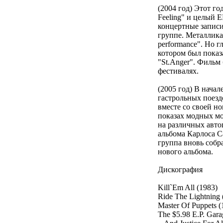
(2004 год) Этот г
Feeling" и целый 
концертные записи
группе. Металлика 
performance". Но 
котором был показ
"St.Anger". Фильм
фестивалях.
(2005 год) В нача
гастрольных поезд
вместе со своей н
показах модных мо
на различных авто
альбома Карлоса С
группа вновь собра
нового альбома.
Дискография
Kill`Em All (1983)
Ride The Lightning 
Master Of Puppets (
The $5.98 E.P. Gara