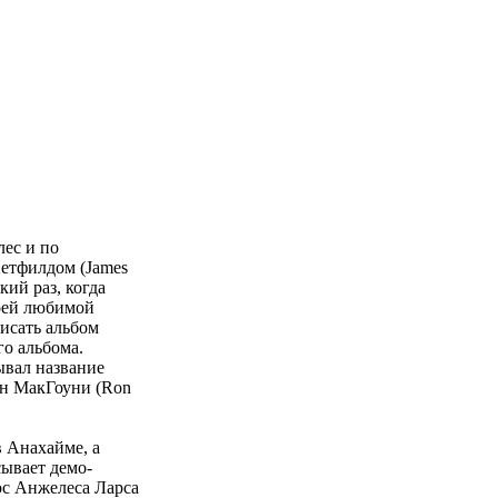
лес и по
Хетфилдом (James
кий раз, когда
воей любимой
писать альбом
го альбома.
ывал название
он МакГоуни (Ron
в Анахайме, а
сывает демо-
ос Анжелеса Ларса