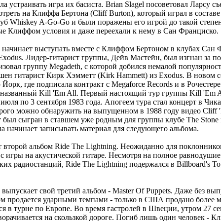
а устраивать игра их басиста. Brian Slagel посоветовал Ларсу съ
реть на Клиффа Бертона (Cliff Burton), который играл в состав
уб Whiskey A-Go-Go и были поражены его игрой до такой степен
ые Клиффом условия и даже переехали к нему в Сан Франциско.
ica начинает выступать вместе с Клиффом Бертоном в клубах Сан
Exodus. Лидер-гитарист группы, Дейв Мастейн, был изгнан за п
изовал группу Megadeth, с которой добился немалой популярности
шен гитарист Кирк Хэмметт (Kirk Hammett) из Exodus. В новом с
Йорк, где подписала контракт с Megaforce Records и в Рочестере
азванный Kill 'Em All. Первый настоящий тур группы Kill 'Em Al
июля по 3 сентября 1983 года. Апогеем тура стал концерт в Чика
рого можно обнаружить на выпущенном в 1988 году видео Cliff 'E
 был сыгран в ставшем уже родным для группы клубе The Stone
па начинает записывать материал для следующего альбома.
т второй альбом Ride The Lightning. Неожиданно для поклоннико
 с игры на акустической гитаре. Несмотря на полное равнодушие 
их радиостанций, Ride The Lightning подержался в Billboard's To
ca выпускает свой третий альбом - Master Of Puppets. Даже без вы
м продается ударными темпами - только в США продано более 
я в турне по Европе. Во время гастролей в Швеции, утром 27 сен
орачивается на скользкой дороге. Погиб лишь один человек - К