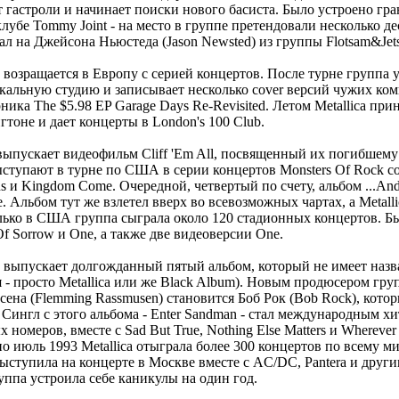
т гастроли и начинает поиски нового басиста. Было устроено гр
убе Tommy Joint - на место в группе претендовали несколько де
ал на Джейсона Ньюстеда (Jason Newsted) из группы Flotsam&Jet
ca возращается в Европу с серией концертов. После турне группа 
кальную студию и записывает несколько cover версий чужих ко
ника The $5.98 EP Garage Days Re-Revisited. Летом Metallica при
тоне и дает концерты в London's 100 Club.
 выпускает видеофильм Cliff 'Em All, посвященный их погибшему 
ыступают в турне по США в серии концертов Monsters Of Rock с
ns и Kingdom Come. Очередной, четвертый по счету, альбом ...And J
. Альбом тут же взлетел вверх во всевозможных чартах, а Metalli
лько в США группа сыграла около 120 стадионных концертов. 
 Of Sorrow и One, а также две видеоверсии One.
ca выпускает долгожданный пятый альбом, который не имеет назв
я - просто Metallica или же Black Album). Новым продюсером гр
ена (Flemming Rassmusen) становится Боб Рок (Bob Rock), котор
. Сингл с этого альбома - Enter Sandman - стал международным х
номеров, вместе с Sad But True, Nothing Else Matters и Wherever
по июль 1993 Metallica отыграла более 300 концертов по всему ми
выступила на концерте в Москве вместе с AC/DC, Pantera и друг
уппа устроила себе каникулы на один год.