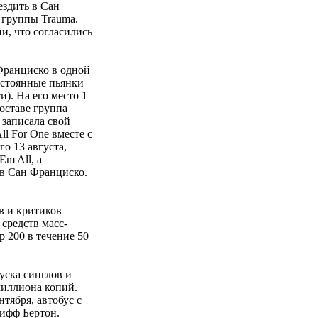
ездить в Сан
е группы Trauma.
и, что согласились
 Франциско в одной
остоянные пьянки
). На его место 1
оставе группа
 записала свой
l For One вместе с
го 13 августа,
m All, а
 в Сан Франциско.
в и критиков
средств масс-
p 200 в течение 50
пуска синглов и
миллиона копий.
тября, автобус с
лифф Бертон.