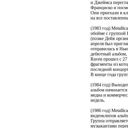
и Джеймса перестал
Франциско и посмот
Они приехали в кл
на все поставленн
(1983 год) Metall
обойме с группой 
(позже Дейв орган
апреля был пригла
отправилась в Нью 
дебютный альбом, н
Raven прошел с 27 
фрагменты из кото
последний концерт
В конце года груп
(1984 год) Выходи
альбом начинается
медиа и коммерческ
недель.
(1986 год) Меtalli
видеоклипов альбо
Группа отправляетс
музыкантами перев