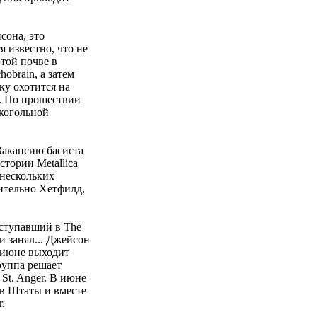
сона, это
я известно, что не
той почве в
obrain, а затем
ку охотится на
о. По прошествии
когольной
Вакансию басиста
тории Metallica
 нескольких
ительно Хетфилд,
ыступавший в The
и занял... Джейсон
в июне выходит
группа решает
St. Anger. В июне
 в Штаты и вместе
.