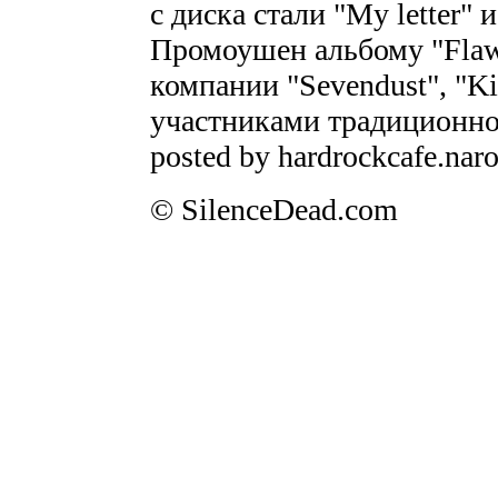
с диска стали "My letter" 
Промоушен альбому "Flaw"
компании "Sevendust", "Kit
участниками традиционно
posted by hardrockcafe.naro
© SilenceDead.com