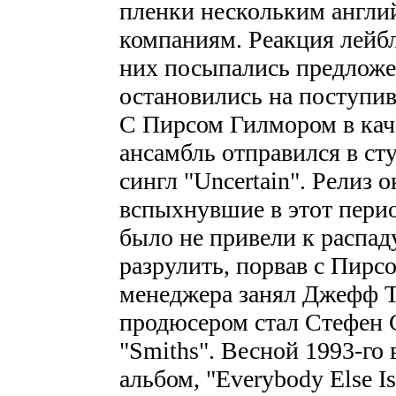
пленки нескольким англ
компаниям. Реакция лейбл
них посыпались предложе
остановились на поступивш
С Пирсом Гилмором в кач
ансамбль отправился в ст
сингл "Uncertain". Релиз 
вспыхнувшие в этот перио
было не привели к распад
разрулить, порвав с Пирс
менеджера занял Джефф Тр
продюсером стал Стефен С
"Smiths". Весной 1993-го
альбом, "Everybody Else Is