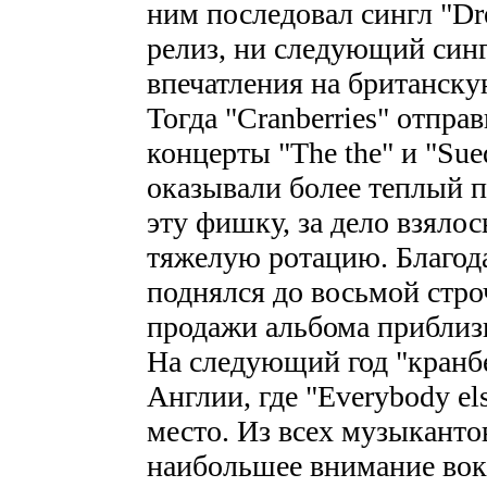
ним последовал сингл "Dre
релиз, ни следующий сингл
впечатления на британску
Тогда "Cranberries" отпр
концерты "The the" и "Sue
оказывали более теплый п
эту фишку, за дело взялос
тяжелую ротацию. Благода
поднялся до восьмой стро
продажи альбома приблизи
На следующий год "кранб
Англии, где "Everybody el
место. Из всех музыканто
наибольшее внимание вока